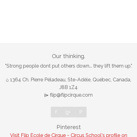
Our thinking.
"Strong people dont put others down... they lift them up."
⌂ 1364 Ch. Pierre Péladeau, Ste-Adèle, Québec, Canada,
J8B 1Z4
⌲ flip@flipcirque.com
f
g+
P
Pinterest
Visit Flip Ecole de Cirque ~ Circus School's profile on